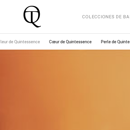
COLECCIONES DE BA
leur de Quintessence
Cœur de Quintessence
Perle de Quint